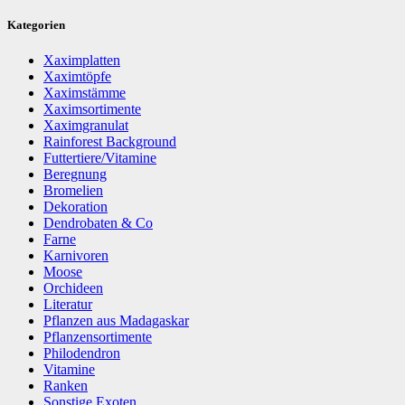
Kategorien
Xaximplatten
Xaximtöpfe
Xaximstämme
Xaximsortimente
Xaximgranulat
Rainforest Background
Futtertiere/Vitamine
Beregnung
Bromelien
Dekoration
Dendrobaten & Co
Farne
Karnivoren
Moose
Orchideen
Literatur
Pflanzen aus Madagaskar
Pflanzensortimente
Philodendron
Vitamine
Ranken
Sonstige Exoten