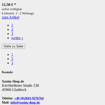
11,50 €
*
sofort verfügbar
Lieferzeit: 1 - 2 Werktage
zum Artikel
1
2
3
weiter »
Gehe zu Seite
1
2
3
Kontakt
Xaxim-Shop.de
Kirchhellener Straße 238
45966 Gladbeck
Telefon:
+49 (0)2043-9376764
Mail:
info@xaxim-shop.de