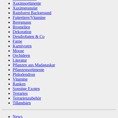
Xaximsortimente
Xaximgranulat
Rainforest Background
Futtertiere/Vitamine
Beregnung
Bromelien
Dekoration
Dendrobaten & Co
Farne
Karnivoren
Moose
Orchideen
Literatur
Pflanzen aus Madagaskar
Pflanzensortimente
Philodendron
Vitamine
Ranken
Sonstige Exoten
Terrarien
Terrarienzubehör
Tillandsien
News