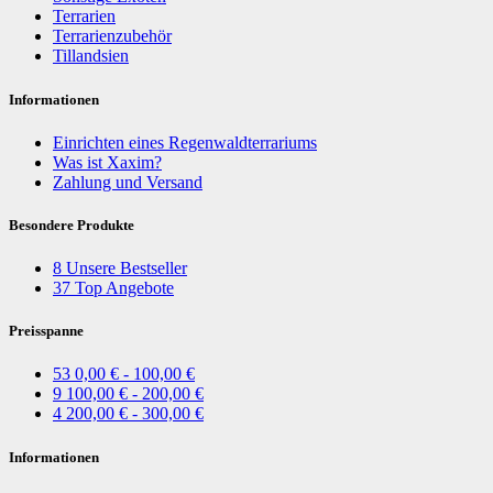
Terrarien
Terrarienzubehör
Tillandsien
Informationen
Einrichten eines Regenwaldterrariums
Was ist Xaxim?
Zahlung und Versand
Besondere Produkte
8
Unsere Bestseller
37
Top Angebote
Preisspanne
53
0,00 € - 100,00 €
9
100,00 € - 200,00 €
4
200,00 € - 300,00 €
Informationen