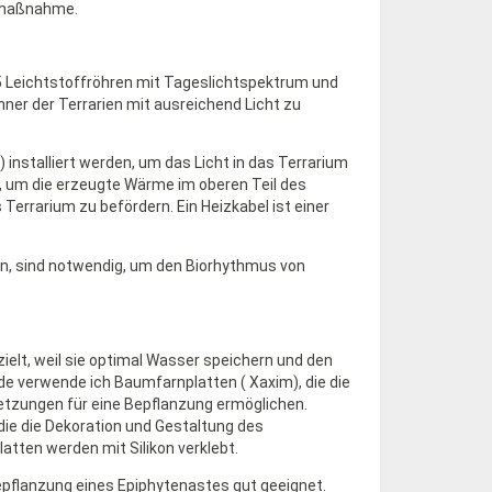
emaßnahme.
 5 Leichtstoffröhren mit Tageslichtspektrum und
ner der Terrarien mit ausreichend Licht zu
 installiert werden, um das Licht in das Terrarium
t, um die erzeugte Wärme im oberen Teil des
Terrarium zu befördern. Ein Heizkabel ist einer
en, sind notwendig, um den Biorhythmus von
ielt, weil sie optimal Wasser speichern und den
 verwende ich Baumfarnplatten ( Xaxim), die die
setzungen für eine Bepflanzung ermöglichen.
die die Dekoration und Gestaltung des
atten werden mit Silikon verklebt.
epflanzung eines Epiphytenastes gut geeignet.