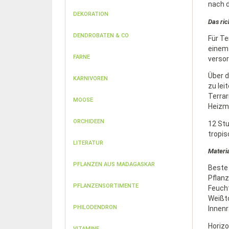
nach 
DEKORATION
Das ric
DENDROBATEN & CO
Für Te
einem 
FARNE
versor
Über d
KARNIVOREN
zu lei
Terrar
MOOSE
Heizma
ORCHIDEEN
12 Stu
tropis
LITERATUR
Materia
PFLANZEN AUS MADAGASKAR
Beste 
Pflanz
PFLANZENSORTIMENTE
Feucht
Weißto
PHILODENDRON
Innenr
Horizo
VITAMINE