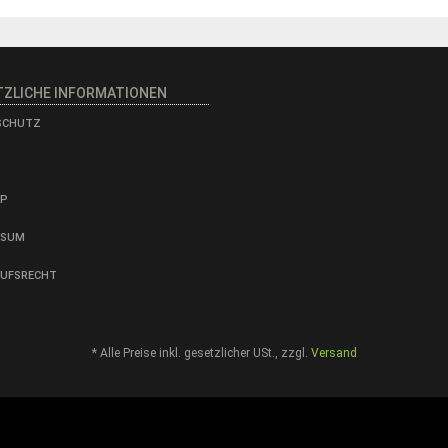
TZLICHE INFORMATIONEN
SCHUTZ
AP
SSUM
RUFSRECHT
*
Alle Preise inkl. gesetzlicher USt., zzgl.
Versand