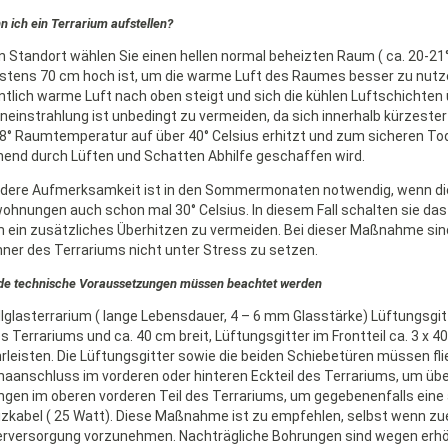
 ich ein Terrarium aufstellen?
n Standort wählen Sie einen hellen normal beheizten Raum ( ca. 20-21
tens 70 cm hoch ist, um die warme Luft des Raumes besser zu nutzen
tlich warme Luft nach oben steigt und sich die kühlen Luftschichten
einstrahlung ist unbedingt zu vermeiden, da sich innerhalb kürzester
8° Raumtemperatur auf über 40° Celsius erhitzt und zum sicheren Tod
end durch Lüften und Schatten Abhilfe geschaffen wird.
dere Aufmerksamkeit ist in den Sommermonaten notwendig, wenn die R
hnungen auch schon mal 30° Celsius. In diesem Fall schalten sie das
m ein zusätzliches Überhitzen zu vermeiden. Bei dieser Maßnahme sin
er des Terrariums nicht unter Stress zu setzen.
de technische Voraussetzungen müssen beachtet werden
llglasterrarium ( lange Lebensdauer, 4 – 6 mm Glasstärke) Lüftungsgit
es Terrariums und ca. 40 cm breit, Lüftungsgitter im Frontteil ca. 3 x 
leisten. Die Lüftungsgitter sowie die beiden Schiebetüren müssen fli
aanschluss im vorderen oder hinteren Eckteil des Terrariums, um üb
gen im oberen vorderen Teil des Terrariums, um gegebenenfalls eine
izkabel ( 25 Watt). Diese Maßnahme ist zu empfehlen, selbst wenn zu
rversorgung vorzunehmen. Nachträgliche Bohrungen sind wegen erhö