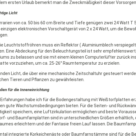
dem ersten Urlaub bemerkt man die Zweckmäßigkeit dieser Vorsorg
htige Licht
rrarien von ca. 50 bis 60 cm Breite und Tiefe genügen zwei 24 Watt T
einzigen elektronischen Vorschaltgerät von 2 x 24 Watt, um die Bewoh
gen.
ie Leuchtstoffröhren muss ein Reflektor ( Aluminiumblech verspiegelt)
ten. Eine Abdeckung für den Beleuchtungsteil ist sehr empfehlenswer
iums zu belassen und sie mit einem kleinen Computerlüfter zurück ins 
tte vorzuziehen, um ca. 25-26° Raumtemperatur zu erzielen.
nden Licht, die über eine mechanische Zeitschaltuhr gesteuert werd
chen Tieren und Pflanzen zu gewährleisten.
lien für die Inneneinrichtung
Erfahrungen habe ich für die Bodengestaltung mit Weißtorfplatten erz
en gute Wachstumsbedingungen bieten. Für die Seiten- und Rückwände
igkeit speichern, eine Luftzirkulation ermöglichen und beste Voraus
rf- und Baumfarnplatten sind in unterschiedlichen Größen erhältlich, 
aumes erleichtern und der Fantasie freien Lauf lassen. Die Baumfarnpl
ntal integrierte Korkeichenäste oder Baumfarnstämme sind für die B