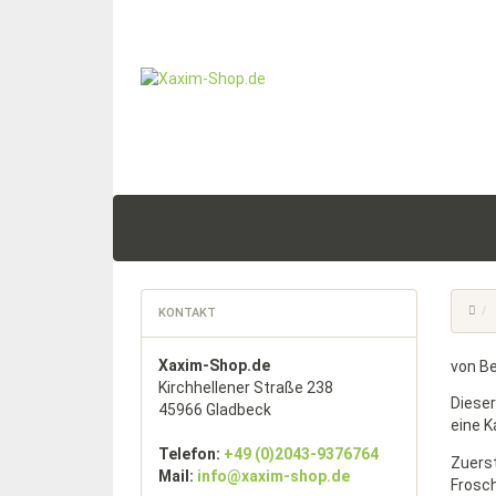
KONTAKT
Xaxim-Shop.de
von B
Kirchhellener Straße 238
Dieser
45966 Gladbeck
eine K
Telefon:
+49 (0)2043-9376764
Zuerst
Mail:
info@xaxim-shop.de
Frosc