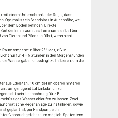
°) mit einem Unterschrank oder Regal, dass
. Optimal ist ein Standplatz in Augenhöhe, weil
 über dem Boden befinden. Direkte
 Zeit der Innenraum des Terrariums selbst bei
 von Tieren und Pflanzen führt, wenn nicht
aumtemperatur über 25° liegt, z.B. in
 Licht nur für 4 – 6 Stunden in den Morgenstunden
d die Wassergaben unbedingt zu halbieren, um die
ter aus Edelstahl, 10 cm tief im oberen hinteren
40 cm, um genügend Luftzirkulation zu
egendicht sein. Lochbohrung für z.B.
erschüssiges Wasser ablaufen zu lassen. Zwei
 automatische Regenanlage zu installieren, sowie
erst geplant ist, per Handpumpe die
hter Glasbruchgefahr kaum möglich. Spätestens