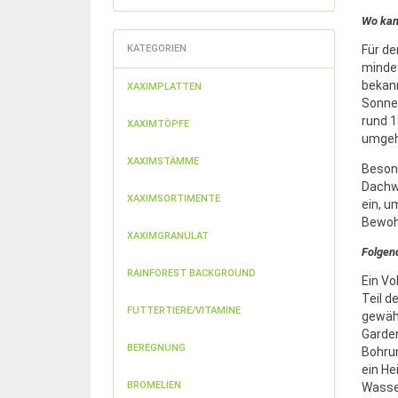
Wo kann
KATEGORIEN
Für de
mindes
bekann
XAXIMPLATTEN
Sonnen
rund 1
XAXIMTÖPFE
umgeh
XAXIMSTÄMME
Beson
Dachwo
XAXIMSORTIMENTE
ein, u
Bewohn
XAXIMGRANULAT
Folgen
RAINFOREST BACKGROUND
Ein Vo
Teil d
FUTTERTIERE/VITAMINE
gewähr
Garden
BEREGNUNG
Bohrun
ein He
BROMELIEN
Wasse