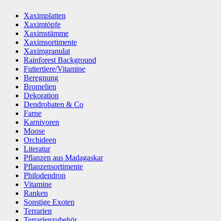
Xaximplatten
Xaximtöpfe
Xaximstämme
Xaximsortimente
Xaximgranulat
Rainforest Background
Futtertiere/Vitamine
Beregnung
Bromelien
Dekoration
Dendrobaten & Co
Farne
Karnivoren
Moose
Orchideen
Literatur
Pflanzen aus Madagaskar
Pflanzensortimente
Philodendron
Vitamine
Ranken
Sonstige Exoten
Terrarien
Terrarienzubehör