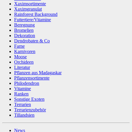
Xaximsortimente
Xaximgranulat
Rainforest Background
Futtertiere/Vitamine
Beregnung
Bromelien
Dekoration
Dendrobaten & Co
Farne
Karnivoren
Moose
Orchideen
Literatur
Pflanzen aus Madagaskar
Pflanzensortimente
Philodendron
Vitamine
Ranken
Sonstige Exoten
Terrarien
Terrarienzubehör
Tillandsien
News