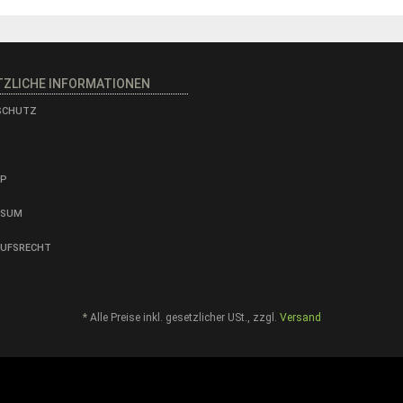
TZLICHE INFORMATIONEN
SCHUTZ
AP
SSUM
RUFSRECHT
*
Alle Preise inkl. gesetzlicher USt., zzgl.
Versand