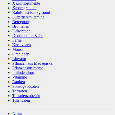
Xaximsortimente
Xaximgranulat
Rainforest Background
Futtertiere/Vitamine
Beregnung
Bromelien
Dekoration
Dendrobaten & Co
Farne
Karnivoren
Moose
Orchideen
Literatur
Pflanzen aus Madagaskar
Pflanzensortimente
Philodendron
Vitamine
Ranken
Sonstige Exoten
Terrarien
Terrarienzubehör
Tillandsien
News