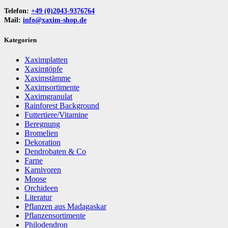
Telefon:
+49 (0)2043-9376764
Mail:
info@xaxim-shop.de
Kategorien
Xaximplatten
Xaximtöpfe
Xaximstämme
Xaximsortimente
Xaximgranulat
Rainforest Background
Futtertiere/Vitamine
Beregnung
Bromelien
Dekoration
Dendrobaten & Co
Farne
Karnivoren
Moose
Orchideen
Literatur
Pflanzen aus Madagaskar
Pflanzensortimente
Philodendron