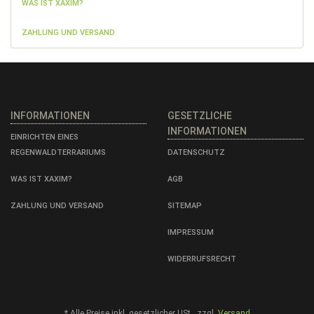
WAS IST XAXIM?
ZAHLUNG UND VERSAND
INFORMATIONEN
GESETZLICHE
INFORMATIONEN
EINRICHTEN EINES
REGENWALDTERRARIUMS
DATENSCHUTZ
WAS IST XAXIM?
AGB
ZAHLUNG UND VERSAND
SITEMAP
IMPRESSUM
WIDERRUFSRECHT
*
Alle Preise inkl. gesetzlicher USt., zzgl.
Versand