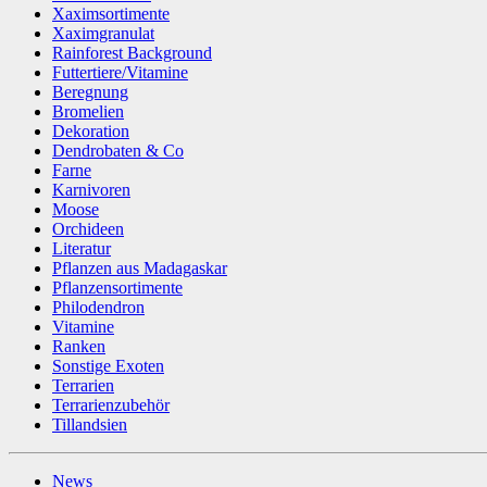
Xaximsortimente
Xaximgranulat
Rainforest Background
Futtertiere/Vitamine
Beregnung
Bromelien
Dekoration
Dendrobaten & Co
Farne
Karnivoren
Moose
Orchideen
Literatur
Pflanzen aus Madagaskar
Pflanzensortimente
Philodendron
Vitamine
Ranken
Sonstige Exoten
Terrarien
Terrarienzubehör
Tillandsien
News