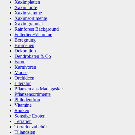
Xaximplatten
Xaximtöpfe
Xaximstämme
Xaximsortimente
Xaximgranulat
Rainforest Background
Futtertiere/Vitamine
Beregnung
Bromelien
Dekoration
Dendrobaten & Co
Farne
Karnivoren
Moose
Orchideen
Literatur
Pflanzen aus Madagaskar
Pflanzensortimente
Philodendron
Vitamine
Ranken
Sonstige Exoten
Terrarien
Terrarienzubehör
Tillandsien