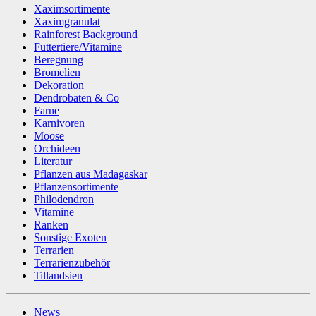
Xaximsortimente
Xaximgranulat
Rainforest Background
Futtertiere/Vitamine
Beregnung
Bromelien
Dekoration
Dendrobaten & Co
Farne
Karnivoren
Moose
Orchideen
Literatur
Pflanzen aus Madagaskar
Pflanzensortimente
Philodendron
Vitamine
Ranken
Sonstige Exoten
Terrarien
Terrarienzubehör
Tillandsien
News