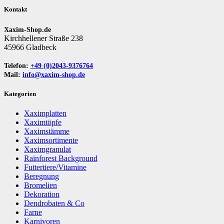
Kontakt
Xaxim-Shop.de
Kirchhellener Straße 238
45966 Gladbeck
Telefon:
+49 (0)2043-9376764
Mail:
info@xaxim-shop.de
Kategorien
Xaximplatten
Xaximtöpfe
Xaximstämme
Xaximsortimente
Xaximgranulat
Rainforest Background
Futtertiere/Vitamine
Beregnung
Bromelien
Dekoration
Dendrobaten & Co
Farne
Karnivoren