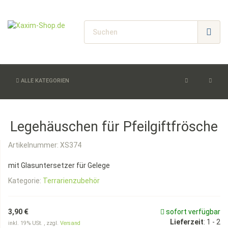
ALLE KATEGORIEN
Legehäuschen für Pfeilgiftfrösche
Artikelnummer:
XS374
mit Glasuntersetzer für Gelege
Kategorie:
Terrarienzubehör
3,90 €
sofort verfügbar
Lieferzeit
:
1 - 2
inkl. 19% USt. , zzgl.
Versand