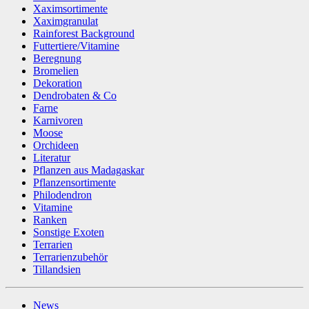
Xaximsortimente
Xaximgranulat
Rainforest Background
Futtertiere/Vitamine
Beregnung
Bromelien
Dekoration
Dendrobaten & Co
Farne
Karnivoren
Moose
Orchideen
Literatur
Pflanzen aus Madagaskar
Pflanzensortimente
Philodendron
Vitamine
Ranken
Sonstige Exoten
Terrarien
Terrarienzubehör
Tillandsien
News