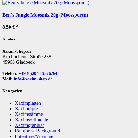
Ben´s Jungle Moosmix 20g (Moossporen)
8,50 €
*
Kontakt
Xaxim-Shop.de
Kirchhellener Straße 238
45966 Gladbeck
Telefon:
+49 (0)2043-9376764
Mail:
info@xaxim-shop.de
Kategorien
Xaximplatten
Xaximtöpfe
Xaximstämme
Xaximsortimente
Xaximgranulat
Rainforest Background
Futtertiere/Vitamine