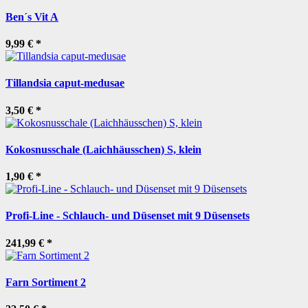
Ben´s Vit A
9,99 €
*
Tillandsia caput-medusae
3,50 €
*
Kokosnusschale (Laichhäusschen) S, klein
1,90 €
*
Profi-Line - Schlauch- und Düsenset mit 9 Düsensets
241,99 €
*
Farn Sortiment 2