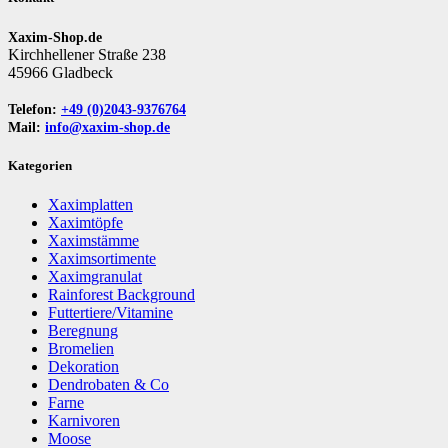
Xaxim-Shop.de
Kirchhellener Straße 238
45966 Gladbeck
Telefon:
+49 (0)2043-9376764
Mail:
info@xaxim-shop.de
Kategorien
Xaximplatten
Xaximtöpfe
Xaximstämme
Xaximsortimente
Xaximgranulat
Rainforest Background
Futtertiere/Vitamine
Beregnung
Bromelien
Dekoration
Dendrobaten & Co
Farne
Karnivoren
Moose