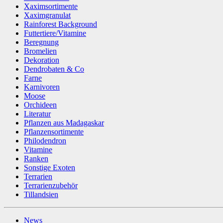
Xaximsortimente
Xaximgranulat
Rainforest Background
Futtertiere/Vitamine
Beregnung
Bromelien
Dekoration
Dendrobaten & Co
Farne
Karnivoren
Moose
Orchideen
Literatur
Pflanzen aus Madagaskar
Pflanzensortimente
Philodendron
Vitamine
Ranken
Sonstige Exoten
Terrarien
Terrarienzubehör
Tillandsien
News