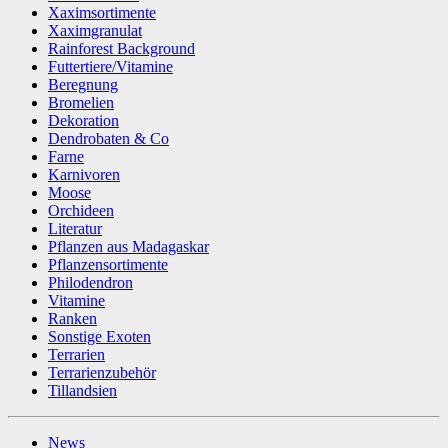
Xaximsortimente
Xaximgranulat
Rainforest Background
Futtertiere/Vitamine
Beregnung
Bromelien
Dekoration
Dendrobaten & Co
Farne
Karnivoren
Moose
Orchideen
Literatur
Pflanzen aus Madagaskar
Pflanzensortimente
Philodendron
Vitamine
Ranken
Sonstige Exoten
Terrarien
Terrarienzubehör
Tillandsien
News