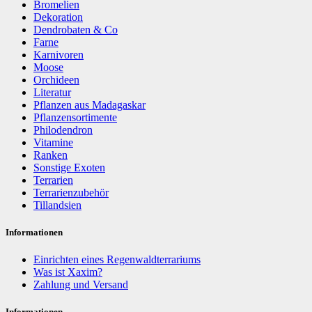
Bromelien
Dekoration
Dendrobaten & Co
Farne
Karnivoren
Moose
Orchideen
Literatur
Pflanzen aus Madagaskar
Pflanzensortimente
Philodendron
Vitamine
Ranken
Sonstige Exoten
Terrarien
Terrarienzubehör
Tillandsien
Informationen
Einrichten eines Regenwaldterrariums
Was ist Xaxim?
Zahlung und Versand
Informationen